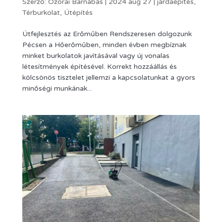
Szerző:
Ozorai Barnabás
|
2024 aug 27
|
járdaépítés
,
Térburkolat
,
Útépítés
Útfejlesztés az Erőműben Rendszeresen dolgozunk
Pécsen a Hőerőműben, minden évben megbíznak
minket burkolatok javításával vagy új vonalas
létesítmények építésével. Korrekt hozzáállás és
kölcsönös tisztelet jellemzi a kapcsolatunkat a gyors
minőségi munkának...