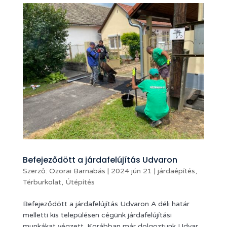
Befejeződött a járdafelújítás Udvaron
Szerző:
Ozorai Barnabás
|
2024 jún 21
|
járdaépítés
,
Térburkolat
,
Útépítés
Befejeződött a járdafelújítás Udvaron A déli határ
melletti kis településen cégünk járdafelújítási
munkákat végzett. Korábban már dolgoztunk Udvar