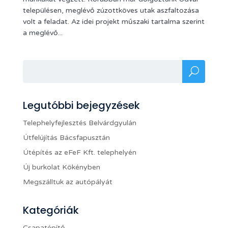
településen, meglévő zúzottköves utak aszfaltozása
volt a feladat. Az idei projekt műszaki tartalma szerint
a meglévő...
Legutóbbi bejegyzések
Telephelyfejlesztés Belvárdgyulán
Útfelújítás Bácsfapusztán
Útépítés az eFeF Kft. telephelyén
Új burkolat Kökényben
Megszálltuk az autópályát
Kategóriák
Csapatépítő