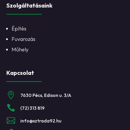
Szolgáltatásaink
Építés
Fuvarozás
Műhely
Kapcsolat

7630 Pécs, Edison u. 3/A

(72) 313 819

info@sztrada92.hu