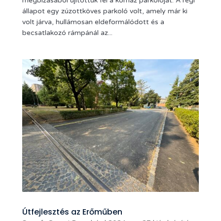
megbízásából újítottuk fel a kórház parkolóját. A régi
állapot egy zúzottköves parkoló volt, amely már ki
volt járva, hullámosan eldeformálódott és a
becsatlakozó rámpánál az...
Útfejlesztés az Erőműben