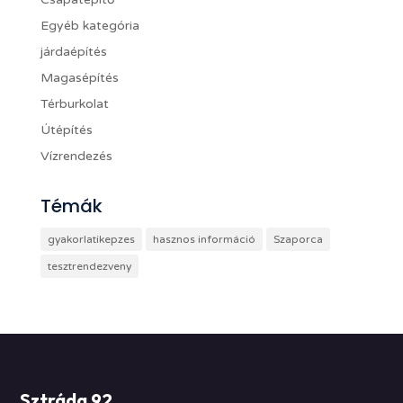
Egyéb kategória
járdaépítés
Magasépítés
Térburkolat
Útépítés
Vízrendezés
Témák
gyakorlatikepzes
hasznos információ
Szaporca
tesztrendezveny
Sztráda 92