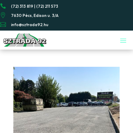

(72) 313 819 | (72) 211 573

7630 Pécs, Edison u. 3/A

info@sztrada92.hu