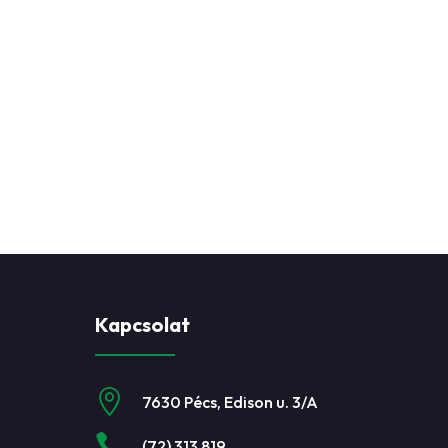
Kapcsolat

7630 Pécs, Edison u. 3/A

(72) 313 819