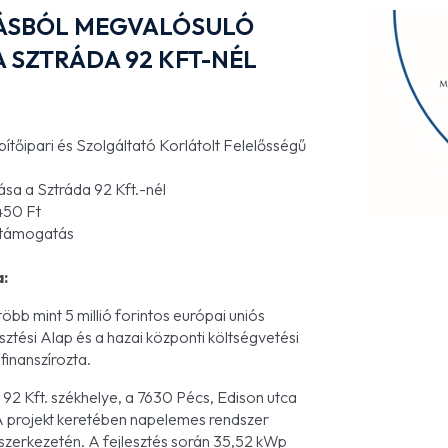
TÁSBÓL MEGVALÓSULÓ
A SZTRÁDA 92 KFT-NÉL
őipari és Szolgáltató Korlátolt Felelősségű
sa a Sztráda 92 Kft.-nél
450 Ft
 támogatás
a:
bb mint 5 millió forintos európai uniós
ztési Alap és a hazai központi költségvetési
finanszírozta.
92 Kft. székhelye, a 7630 Pécs, Edison utca
k. A projekt keretében napelemes rendszer
őszerkezetén. A fejlesztés során 35,52 kWp