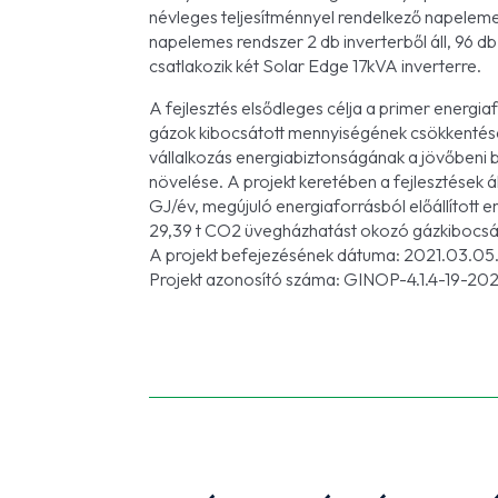
névleges teljesítménnyel rendelkező napeleme
napelemes rendszer 2 db inverterből áll, 96 
csatlakozik két Solar Edge 17kVA inverterre.
A fejlesztés elsődleges célja a primer energi
gázok kibocsátott mennyiségének csökkentése v
vállalkozás energiabiztonságának a jövőbeni 
növelése. A projekt keretében a fejlesztések á
GJ/év, megújuló energiaforrásból előállított
29,39 t CO2 üvegházhatást okozó gázkibocsátá
A projekt befejezésének dátuma: 2021.03.05
Projekt azonosító száma: GINOP-4.1.4-19-2