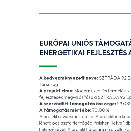
EURÓPAI UNIÓS TÁMOGA
ENERGETIKAI FEJLESZTÉS 
A kedvezményezett neve:
SZTRÁDA 92 Épít
Társaság
A projekt címe:
Modern üzleti és termelési k
fejlesztések megvalósítása a SZTRÁDA 92 Épít
A szerződött támogatás összege:
59 085
A támogatás mértéke:
70,00 %
A projekt rövid ismertetése: A projektben ka
lánctalpas aszfaltterítőgép, finisher, illetv
helyezésével. A projekt hatására nő a vállalk