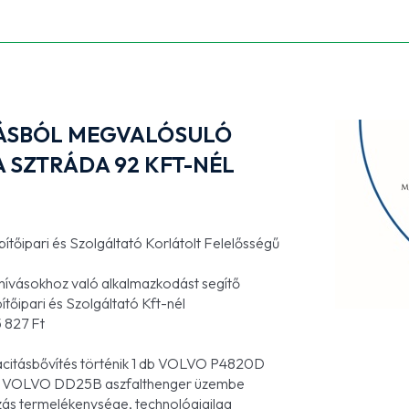
TÁSBÓL MEGVALÓSULÓ
A SZTRÁDA 92 KFT-NÉL
őipari és Szolgáltató Korlátolt Felelősségű
ihívásokhoz való alkalmazkodást segítő
őipari és Szolgáltató Kft-nél
 827 Ft
pacitásbővítés történik 1 db VOLVO P4820D
e 1 db VOLVO DD25B aszfalthenger üzembe
ozás termelékenysége, technológiailag