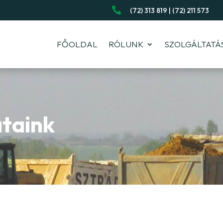

(72) 313 819 | (72) 211 573
FŐOLDAL
RÓLUNK
SZOLGÁLTATÁ
ataink