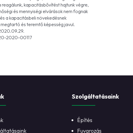
a reagálunk, kapacitásbővítést hajtunk végre,
inőségi és mennyiségi elvárások nem fognak
 és a kapacitásbeli növekedésnek
megtartó és teremtő képesség javul.
020.09.29.
20-2020-00117
ak
Szolgáltatásaink
nk
Építés
áltatásaink
Fuvarozás