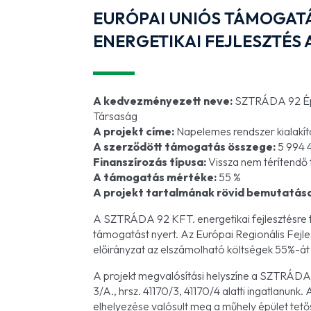
EURÓPAI UNIÓS TÁMOGA
ENERGETIKAI FEJLESZTÉS 
A kedvezményezett neve:
SZTRÁDA 92 Épít
Társaság
A projekt címe:
Napelemes rendszer kialakítá
A szerződött támogatás összege:
5 994 
Finanszírozás típusa:
Vissza nem térítendő
A támogatás mértéke:
55 %
A projekt tartalmának rövid bemutatás
A SZTRÁDA 92 KFT. energetikai fejlesztésre tö
támogatást nyert. Az Európai Regionális Fejles
előirányzat az elszámolható költségek 55%-át 
A projekt megvalósítási helyszíne a SZTRÁDA 
3/A., hrsz. 41170/3, 41170/4 alatti ingatlanun
elhelyezése valósult meg a műhely épület tet