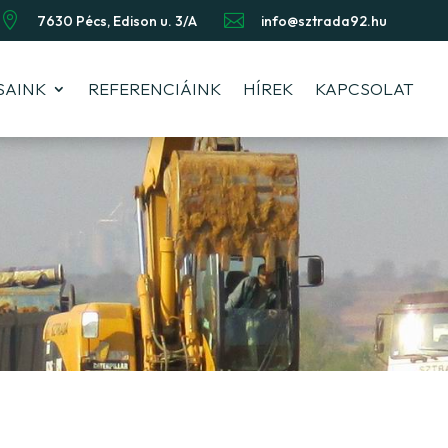


7630 Pécs, Edison u. 3/A
info@sztrada92.hu
SAINK
REFERENCIÁINK
HÍREK
KAPCSOLAT