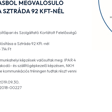
TÁSBÓL MEGVALÓSULÓ
A SZTRÁDA 92 KFT-NÉL
őipari és Szolgáltató Korlátolt Felelősségű
sítása a Sztráda 92 Kft.-nél
 714 Ft
 munkahelyi képzések valósultak meg: IPAR 4
akodó- és szállítógépkezelő képzésen, NKH
ve kommunikációs tréningen tudtak részt venni
019.09.30.
-2018-00227