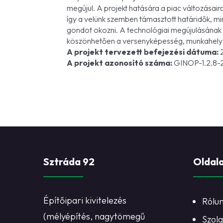
megújul. A projekt hatására a piac változásair
így a velünk szemben támasztott határidők, m
gondot okozni. A technológiai megújulásának
köszönhetően a versenyképesség, munkahely 
A projekt tervezett befejezési dátuma:
2
A projekt azonosító száma:
GINOP-1.2.8-
Sztráda 92
Oldal
Építőipari kivitelezés
Rólu
(mélyépítés, nagytömegű
Szolg