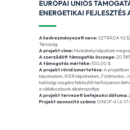
EURÓPAI UNIÓS TÁMOGA
ENERGETIKAI FEJLESZTÉS 
A kedvezményezett neve:
SZTRÁDA 92 Épít
Társaság
A projekt címe:
Munkahelyi képzések megvaló
A szerződött támogatás összege:
20 385
A támogatás mértéke:
100,00 %
A projekt rövid ismertetése:
A projektben
képzéseken, IKER képzéseken, Földmunka-, r
hatósági vizsgára felkészítő tanfolyamon illet
a vállalkozásunk alkalmazottjai.
A projekt tervezett befejezési dátuma:
2
Projekt azonosító száma:
GINOP-6.1.6-17