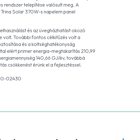
s rendszer telepítése valósult meg. A
db Trina Solar 370W-s napelem panel
afelhasználást és az üvegházhatást okozó
olt. További fontos célkitűzés volt a
biztosítása és a költséghatékonyság
ltal elért primer energia-megtakarítás 210,99
 energiamennyiség 140,66 GJ/év, továbbá
s csökkenést érünk el a fejlesztéssel.
.
020-02430