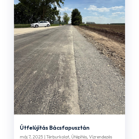
Útfelújítás Bácsfapusztán
máj 7, 2025
|
Térburkolat
,
Útépítés
,
Vízrendezés