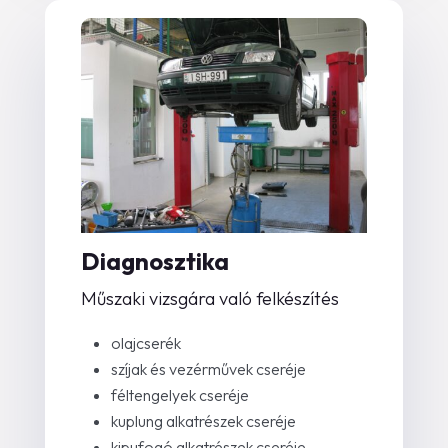
Diagnosztika
Műszaki vizsgára való felkészítés
olajcserék
szíjak és vezérművek cseréje
féltengelyek cseréje
kuplung alkatrészek cseréje
kipufogó alkatrészek cseréje