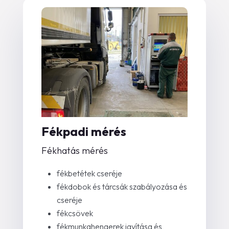
Fékpadi mérés
Fékhatás mérés
fékbetétek cseréje
fékdobok és tárcsák szabályozása és
cseréje
fékcsövek
fékmunkahengerek javítása és