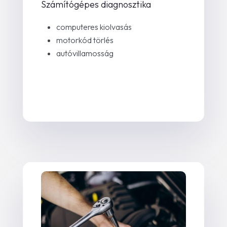
Számítógépes diagnosztika
computeres kiolvasás
motorkód törlés
autóvillamosság