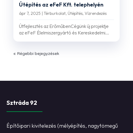
Útépítés az eFeF Kft. telephelyén
ápr 7, 2025
|
Térburkolat
,
Útépítés
,
Vízrendezés
Útfejlesztés az ErőműbenCégünk új projektje
az eFeF Élelmiszergyártó és Kereskedelmi...
« Régebbi bejegyzések
Sztráda 92
Építőipari kivitelezés (mélyépítés, nagytömegű