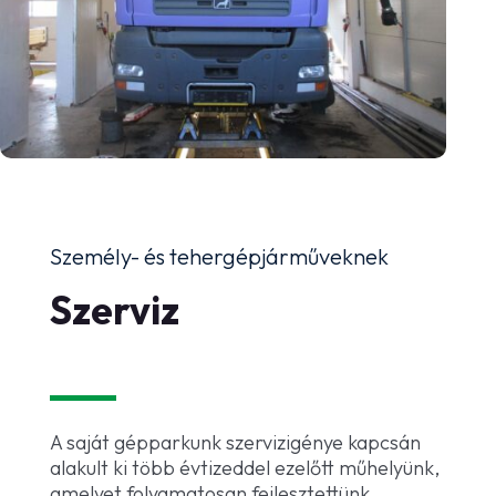
Személy- és tehergépjárműveknek
Szerviz
A saját gépparkunk szervizigénye kapcsán
alakult ki több évtizeddel ezelőtt műhelyünk,
amelyet folyamatosan fejlesztettünk.