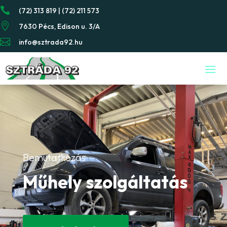

(72) 313 819 | (72) 211 573

7630 Pécs, Edison u. 3/A

info@sztrada92.hu
Bemutatkozás
Műhely szolgáltatás