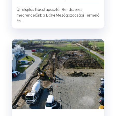
Útfelújítás BácsfapusztánRendszeres
megrendelőnk a Bólyi Mezőgazdasági Termelő
és...