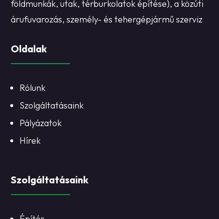
földmunkák, utak, térburkolatok építése), a közúti
árufuvarozás, személy- és tehergépjármű szerviz
Oldalak
Rólunk
Szolgáltatásaink
Pályázatok
Hírek
Szolgáltatásaink
Építés