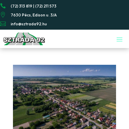

(72) 313 819 | (72) 211 573

7630 Pécs, Edison u. 3/A

info@sztrada92.hu