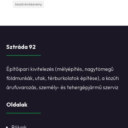
tesztrendezveny
Sztráda 92
Építőipari kivitelezés (mélyépítés, nagytömegű
földmunkák, utak, térburkolatok építése), a közúti
árufuvarozás, személy- és tehergépjármű szerviz
Oldalak
Rólunk