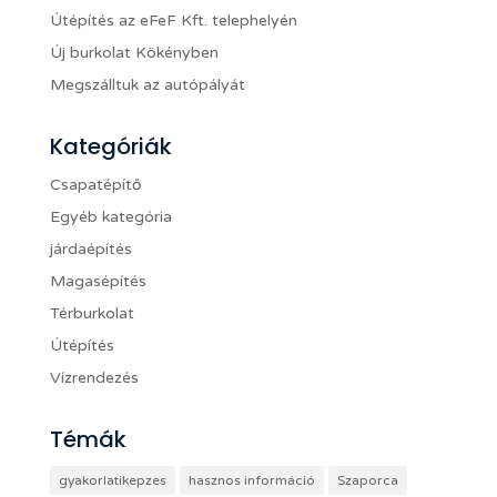
Útépítés az eFeF Kft. telephelyén
Új burkolat Kökényben
Megszálltuk az autópályát
Kategóriák
Csapatépítő
Egyéb kategória
járdaépítés
Magasépítés
Térburkolat
Útépítés
Vízrendezés
Témák
gyakorlatikepzes
hasznos információ
Szaporca