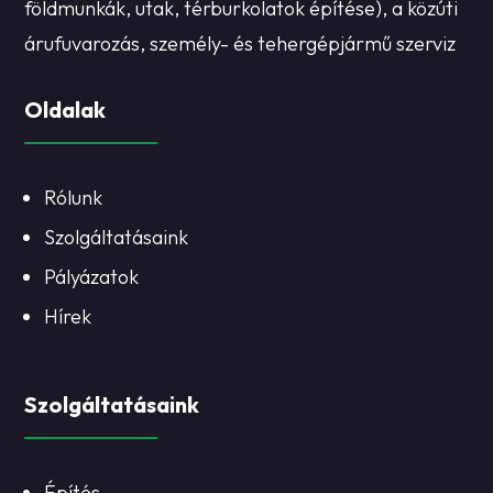
földmunkák, utak, térburkolatok építése), a közúti
árufuvarozás, személy- és tehergépjármű szerviz
Oldalak
Rólunk
Szolgáltatásaink
Pályázatok
Hírek
Szolgáltatásaink
Építés