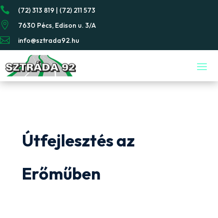

(72) 313 819 | (72) 211 573

7630 Pécs, Edison u. 3/A

info@sztrada92.hu
Útfejlesztés az
Erőműben