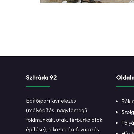
Sztráda 92
Oldal
Építőipari kivitelezés
Rólu
(mélyépítés, nagytömegű
Szolg
földmunkák, utak, térburkolatok
Pály
építése), a közúti árufuvarozás,
Híre