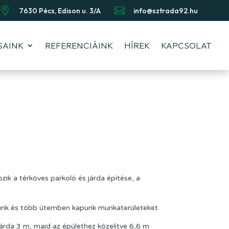


7630 Pécs, Edison u. 3/A
info@sztrada92.hu
SAINK
REFERENCIÁINK
HÍREK
KAPCSOLAT
zik a térköves parkoló és járda építése, a
unk és több ütemben kapunk munkaterületeket.
 járda 3 m, majd az épülethez közelítve 6,6 m