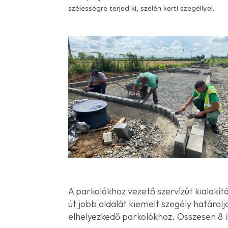
szélességre terjed ki, szélén kerti szegéllyel.
A parkolókhoz vezető szervízút kialakítá
út jobb oldalát kiemelt szegély határol
elhelyezkedő parkolókhoz. Összesen 8 il