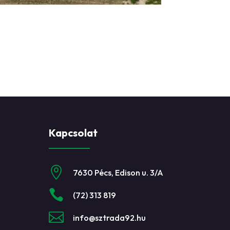
Kapcsolat

7630 Pécs, Edison u. 3/A

(72) 313 819

info@sztrada92.hu