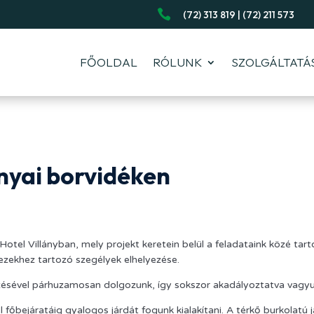

(72) 313 819 | (72) 211 573
FŐOLDAL
RÓLUNK
SZOLGÁLTATÁ
anyai borvidéken
tel Villányban, mely projekt keretein belül a feladataink közé tarto
ezekhez tartozó szegélyek elhelyezése.
zésével párhuzamosan dolgozunk, így sokszor akadályoztatva vagy
l főbejáratáig gyalogos járdát fogunk kialakítani. A térkő burkolatú