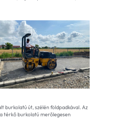
lt burkolatú út, szélén földpadkával. Az
nk a térkő burkolatú merőlegesen