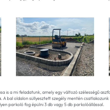
sa is a mi feladatunk, amely egy változó szélességű aszfa
ja. A bal oldalon süllyesztett szegély mentén csatlakozu
yen parkoló fog épülni 3 db vagy 5 db parkolóállással.