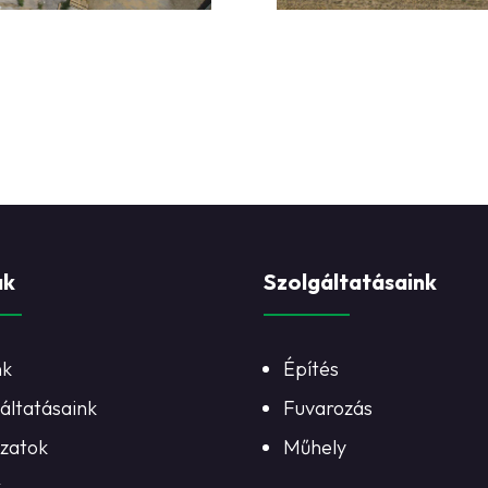
ak
Szolgáltatásaink
nk
Építés
áltatásaink
Fuvarozás
ázatok
Műhely
k