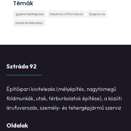
Témák
gyakorlatikepzes
hasznos információ
Szaporca
tesztrendezveny
Sztráda 92
Építőipari kivitelezés (mélyépítés, nagytömegű
földmunkák, utak, térburkolatok építése), a közúti
árufuvarozás, személy- és tehergépjármű szerviz
Oldalak