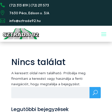

(72) 313 819 | (72) 211 573

7630 Pécs, Edison u. 3/A

info@sztrada92.hu
Nincs találat
A keresett oldal nem található. Próbálja meg
finomítani a keresést vagy használja a fenti
navigációt, hogy megtalálja a bejegyzést.
Legutóbbi bejegyzések