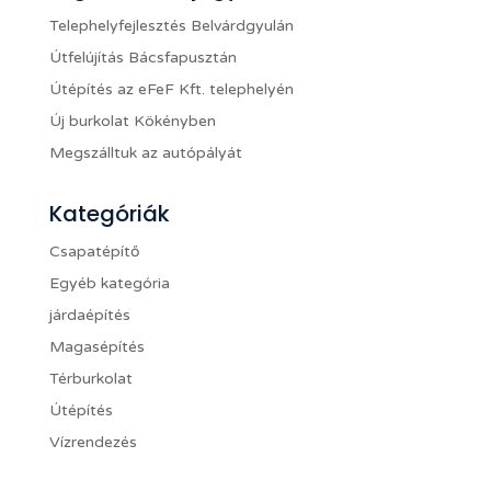
Telephelyfejlesztés Belvárdgyulán
Útfelújítás Bácsfapusztán
Útépítés az eFeF Kft. telephelyén
Új burkolat Kökényben
Megszálltuk az autópályát
Kategóriák
Csapatépítő
Egyéb kategória
járdaépítés
Magasépítés
Térburkolat
Útépítés
Vízrendezés