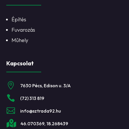
Építés
Fuvarozás
Műhely
Kapcsolat

7630 Pécs, Edison u. 3/A

(72) 313 819

info@sztrada92.hu

46.070369, 18.268439