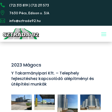

(72) 313 819 | (72) 211 573

7630 Pécs, Edison u. 3/A

info@sztrada92.hu
2023 Mágocs
Y Takarmányipari Kft. – Telephely
fejlesztéshez kapcsolódó alépítményi és
útépítési munkák