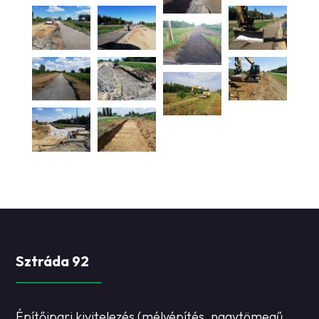
Sztráda 92
Építőipari kivitelezés (mélyépítés, nagytömegű