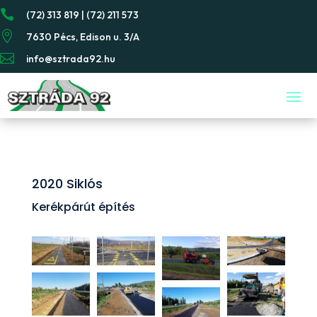

(72) 313 819 | (72) 211 573

7630 Pécs, Edison u. 3/A

info@sztrada92.hu
2020 Siklós
Kerékpárút építés