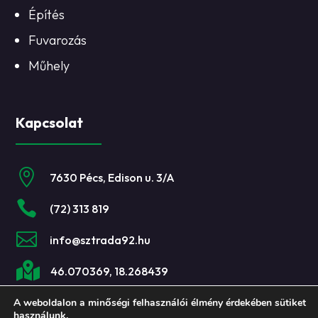
Építés
Fuvarozás
Műhely
Kapcsolat

7630 Pécs, Edison u. 3/A

(72) 313 819

info@sztrada92.hu

46.070369, 18.268439
A weboldalon a minőségi felhasználói élmény érdekében sütiket
használunk.