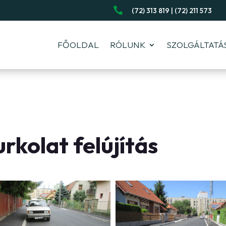

(72) 313 819 | (72) 211 573
FŐOLDAL
RÓLUNK
SZOLGÁLTATÁ
rkolat felújítás