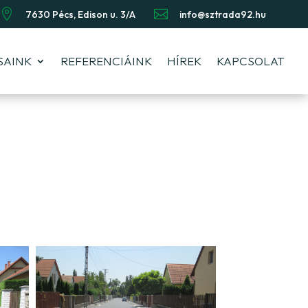


7630 Pécs, Edison u. 3/A
info@sztrada92.hu
SAINK
REFERENCIÁINK
HÍREK
KAPCSOLAT