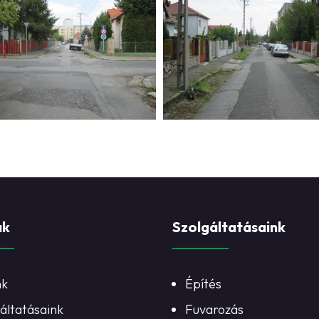
ak
Szolgáltatásaink
nk
Építés
áltatásaink
Fuvarozás