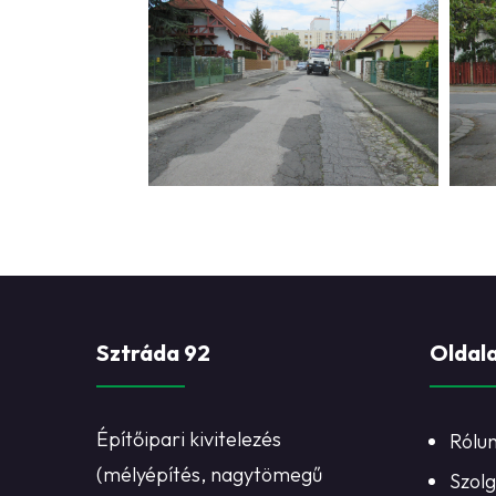
Sztráda 92
Oldal
Építőipari kivitelezés
Rólu
(mélyépítés, nagytömegű
Szolg