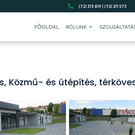

(72) 313 819 | (72) 211 573
FŐOLDAL
RÓLUNK
SZOLGÁLTATÁ
, Közmű- és útépítés, térköve