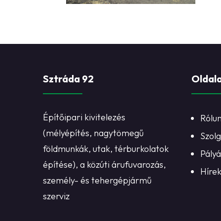
Sztráda 92
Oldal
Építőipari kivitelezés
Rólu
(mélyépítés, nagytömegű
Szolg
földmunkák, utak, térburkolatok
Pály
építése), a közúti árufuvarozás,
Híre
személy- és tehergépjármű
szerviz