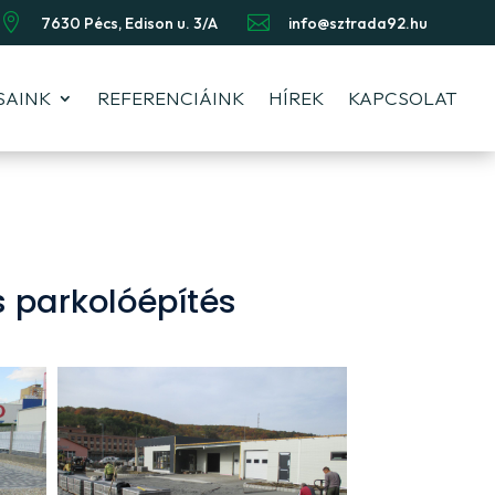


7630 Pécs, Edison u. 3/A
info@sztrada92.hu
SAINK
REFERENCIÁINK
HÍREK
KAPCSOLAT
s parkolóépítés