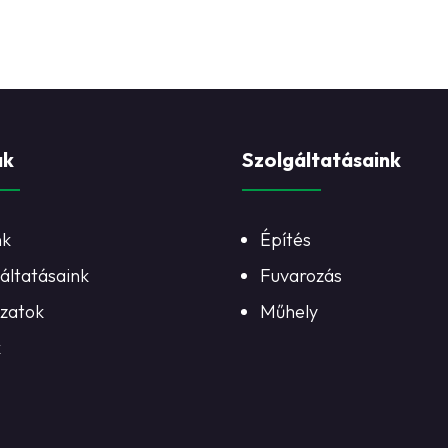
ak
Szolgáltatásaink
nk
Építés
áltatásaink
Fuvarozás
ázatok
Műhely
k