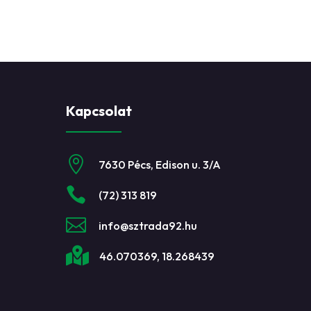
Kapcsolat

7630 Pécs, Edison u. 3/A

(72) 313 819

info@sztrada92.hu

46.070369, 18.268439