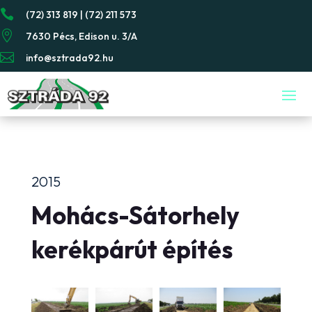

(72) 313 819 | (72) 211 573

7630 Pécs, Edison u. 3/A

info@sztrada92.hu
2015
Mohács-Sátorhely
kerékpárút építés