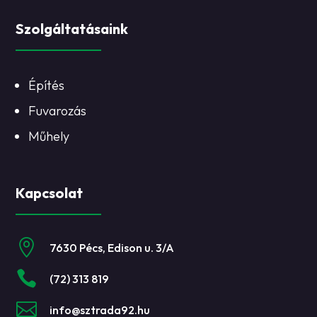
Szolgáltatásaink
Építés
Fuvarozás
Műhely
Kapcsolat

7630 Pécs, Edison u. 3/A

(72) 313 819

info@sztrada92.hu