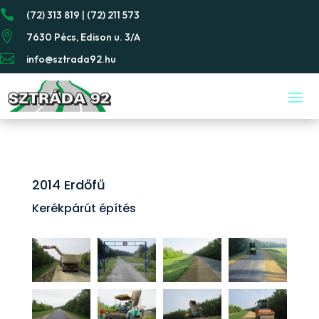

(72) 313 819 | (72) 211 573

7630 Pécs, Edison u. 3/A

info@sztrada92.hu
2014 Erdőfű
Kerékpárút építés