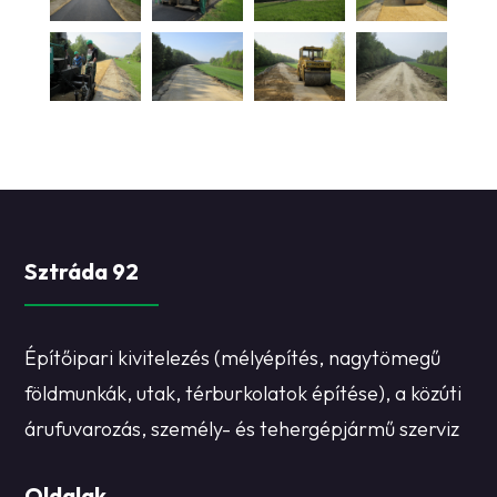
Sztráda 92
Építőipari kivitelezés (mélyépítés, nagytömegű
földmunkák, utak, térburkolatok építése), a közúti
árufuvarozás, személy- és tehergépjármű szerviz
Oldalak