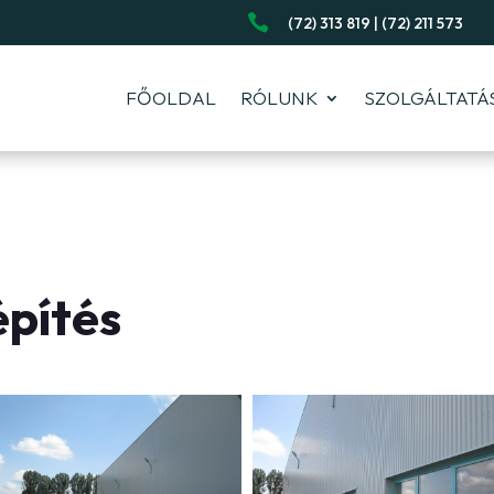

(72) 313 819 | (72) 211 573
FŐOLDAL
RÓLUNK
SZOLGÁLTATÁ
pítés