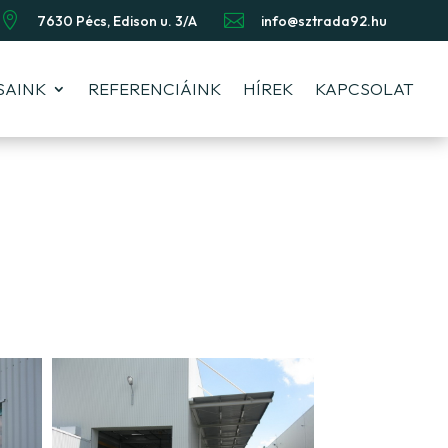


7630 Pécs, Edison u. 3/A
info@sztrada92.hu
SAINK
REFERENCIÁINK
HÍREK
KAPCSOLAT