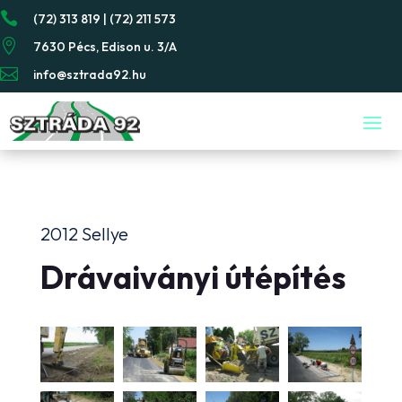

(72) 313 819 | (72) 211 573

7630 Pécs, Edison u. 3/A

info@sztrada92.hu
2012 Sellye
Drávaiványi útépítés