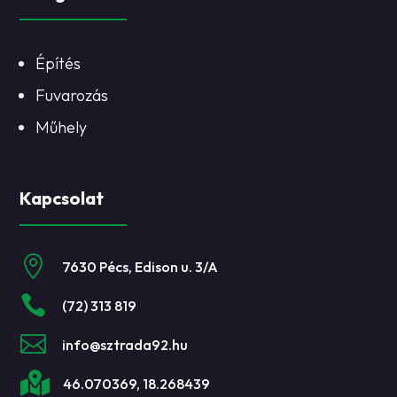
Építés
Fuvarozás
Műhely
Kapcsolat

7630 Pécs, Edison u. 3/A

(72) 313 819

info@sztrada92.hu

46.070369, 18.268439