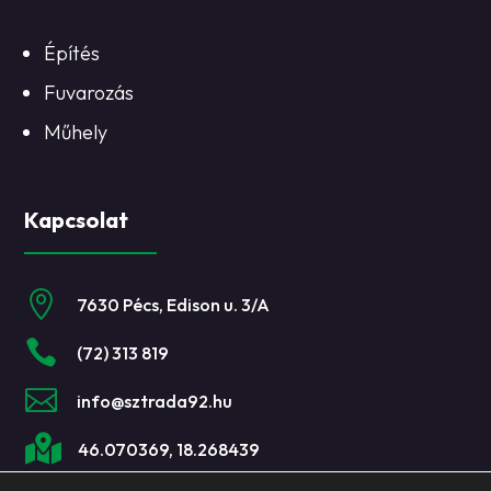
Építés
Fuvarozás
Műhely
Kapcsolat

7630 Pécs, Edison u. 3/A

(72) 313 819

info@sztrada92.hu

46.070369, 18.268439