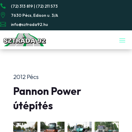

(72) 313 819 | (72) 211 573

7630 Pécs, Edison u. 3/A

info@sztrada92.hu
2012 Pécs
Pannon Power
útépítés