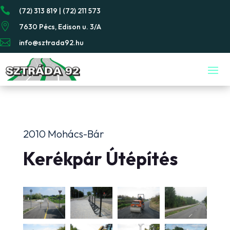

(72) 313 819 | (72) 211 573

7630 Pécs, Edison u. 3/A

info@sztrada92.hu
2010 Mohács-Bár
Kerékpár Útépítés