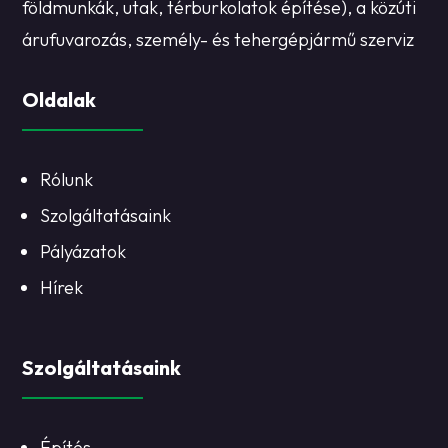
földmunkák, utak, térburkolatok építése), a közúti
árufuvarozás, személy- és tehergépjármű szerviz
Oldalak
Rólunk
Szolgáltatásaink
Pályázatok
Hírek
Szolgáltatásaink
Építés