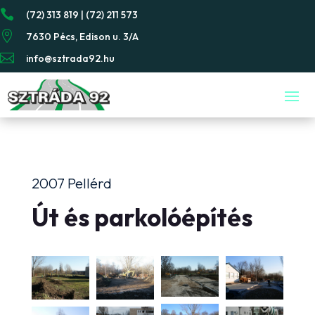

(72) 313 819 | (72) 211 573

7630 Pécs, Edison u. 3/A

info@sztrada92.hu
2007 Pellérd
Út és parkolóépítés