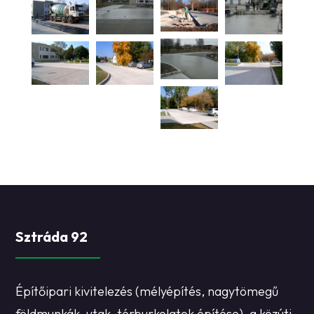
Sztráda 92
Építőipari kivitelezés (mélyépítés, nagytömegű
földmunkák, utak, térburkolatok építése), a közúti