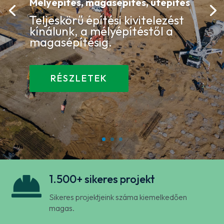
Mélyépítés, magasépítés, útépítés
Teljeskörű építési kivitelezést
kínálunk, a mélyépítéstől a
magasépítésig.
RÉSZLETEK

1.500+ sikeres projekt
Sikeres projektjeink száma kiemelkedően
magas.