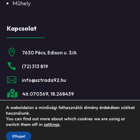
Műhely
Kapcsolat

7630 Pécs, Edison u. 3/A

(72) 313 819

info@sztrada92.hu

46.070369, 18.268439
A weboldalon a minőségi felhasználói élmény érdekében sütiket
használunk.
You can find out more about which cookies we are using or
switch them off in
settings
.
Minden jog fenntartva.
©
Sztráda92
Elfogad