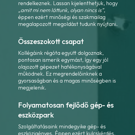
rendelkeznek. Lassan kijelenthetjük, hogy
„amit mi nem láttunk, olyan nincs is”
,
éppen ezért minőségi és szakmailag
megalapozott megoldást tudunk nyújtani.
Összeszokott csapat
Kollégáink régóta együtt dolgoznak,
pontosan ismerik egymást, így egy jól
olajozott gépezet hatékonyságával
működnek. Ez megrendelőinknek a
gyorsaságban és a magas minőségben is
megjelenik.
Folyamatosan fejlődő gép- és
eszközpark
Szolgáltatásaink mindegyike gép- és
eszközigényes. Éppen ezért kulcskérdés,