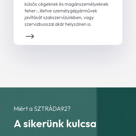
külsős cégeknek és magánszemélyeknek
teher-, illetve személygépjárművek
javítását szakszervízünkben, vagy
szervizbusszal akár helyszínen is.
Miért a SZTRÁDA92?
A sikerünk kulcsa