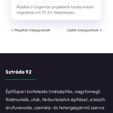
Átadtuk a Szigetvári projektetA tavalyi évben
végeztünk a KITE Zrt. telephelyén...
« Régebbi bejegyzések
Újabb bejegyzések »
Sztráda 92
Építőipari kivitelezés (mélyépítés, nagytömegű
földmunkák, utak, térburkolatok építése), a közúti
árufuvarozás, személy- és tehergépjármű szerviz