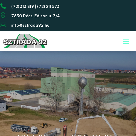

(72) 313 819 | (72) 211 573

7630 Pécs, Edison u. 3/A

info@sztrada92.hu